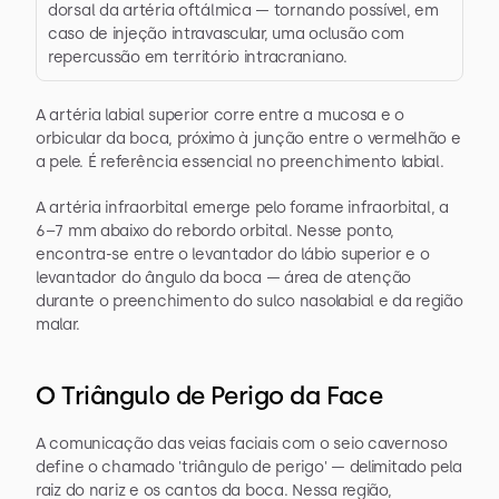
dorsal da artéria oftálmica — tornando possível, em 
caso de injeção intravascular, uma oclusão com 
repercussão em território intracraniano.
A artéria labial superior corre entre a mucosa e o 
orbicular da boca, próximo à junção entre o vermelhão e 
a pele. É referência essencial no preenchimento labial.
A artéria infraorbital emerge pelo forame infraorbital, a 
6–7 mm abaixo do rebordo orbital. Nesse ponto, 
encontra-se entre o levantador do lábio superior e o 
levantador do ângulo da boca — área de atenção 
durante o preenchimento do sulco nasolabial e da região 
malar.
O Triângulo de Perigo da Face
A comunicação das veias faciais com o seio cavernoso 
define o chamado 'triângulo de perigo' — delimitado pela 
raiz do nariz e os cantos da boca. Nessa região, 