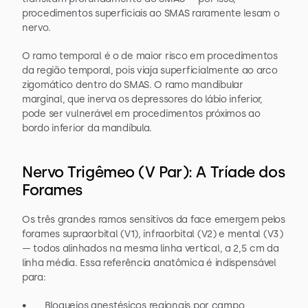
procedimentos superficiais ao SMAS raramente lesam o 
nervo.
O ramo temporal é o de maior risco em procedimentos 
da região temporal, pois viaja superficialmente ao arco 
zigomático dentro do SMAS. O ramo mandibular 
marginal, que inerva os depressores do lábio inferior, 
pode ser vulnerável em procedimentos próximos ao 
bordo inferior da mandíbula.
Nervo Trigêmeo (V Par): A Tríade dos 
Forames
Os três grandes ramos sensitivos da face emergem pelos 
forames supraorbital (V1), infraorbital (V2) e mental (V3) 
— todos alinhados na mesma linha vertical, a 2,5 cm da 
linha média. Essa referência anatômica é indispensável 
para:
•       Bloqueios anestésicos regionais por campo